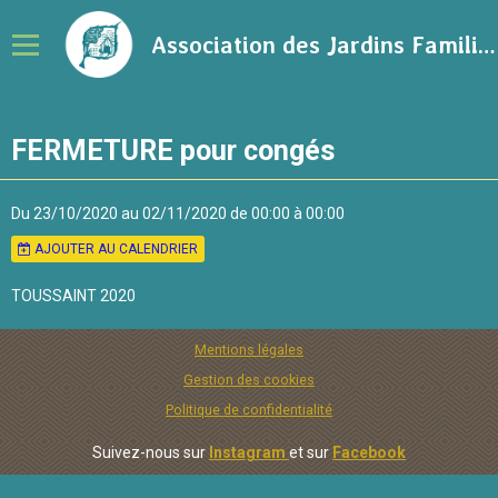
Association des Jardins Familiaux de la Ville de Rennes
Notre association
FERMETURE pour congés
Adhérer à l'association
Calendrier
Du 23/10/2020
au 02/11/2020
de 00:00
à 00:00
AJOUTER AU CALENDRIER
Ressources sur le jardinage
TOUSSAINT 2020
Blog
Contact
Mentions légales
Gestion des cookies
Politique de confidentialité
Suivez-nous sur
Instagram
et sur
Facebook