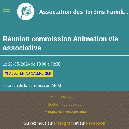
Association des Jardins Familiaux de la Ville de Rennes
Notre association
Réunion commission Animation vie
Adhérer à l'association
associative
Calendrier
Le 28/05/2024
de 18:00
à 19:30
Ressources sur le jardinage
AJOUTER AU CALENDRIER
Blog
Réunion de la commission ANIM
Contact
Mentions légales
Gestion des cookies
Politique de confidentialité
Suivez-nous sur
Instagram
et sur
Facebook