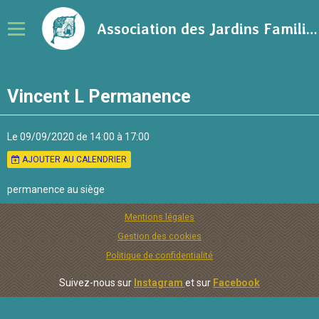
Association des Jardins Familiaux de la Ville de Rennes
Notre association
Vincent L Permanence
Adhérer à l'association
Calendrier
Le 09/09/2020
de 14:00
à 17:00
AJOUTER AU CALENDRIER
Ressources sur le jardinage
permanence au siège
Blog
Mentions légales
Contact
Gestion des cookies
Politique de confidentialité
Suivez-nous sur
Instagram
et sur
Facebook