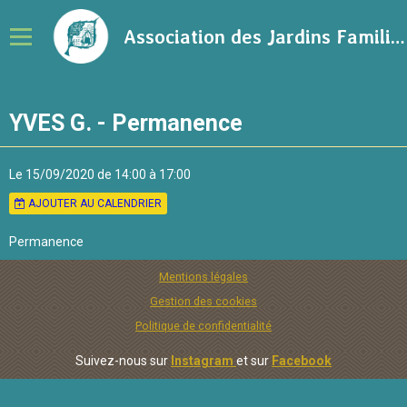
Association des Jardins Familiaux de la Ville de Rennes
Notre association
YVES G. - Permanence
Adhérer à l'association
Calendrier
Le 15/09/2020
de 14:00
à 17:00
AJOUTER AU CALENDRIER
Ressources sur le jardinage
Permanence
Blog
Mentions légales
Contact
Gestion des cookies
Politique de confidentialité
Suivez-nous sur
Instagram
et sur
Facebook