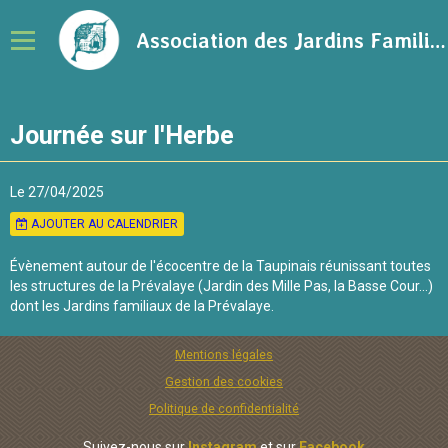
Association des Jardins Familiaux de la Ville de Rennes
Notre association
Journée sur l'Herbe
Adhérer à l'association
Calendrier
Le 27/04/2025
AJOUTER AU CALENDRIER
Ressources sur le jardinage
Évènement autour de l'écocentre de la Taupinais réunissant toutes
Blog
les structures de la Prévalaye (Jardin des Mille Pas, la Basse Cour...)
dont les Jardins familiaux de la Prévalaye.
Contact
Mentions légales
Gestion des cookies
Politique de confidentialité
Suivez-nous sur
Instagram
et sur
Facebook