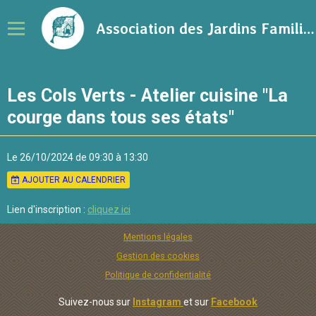
Association des Jardins Familiaux de la Ville de Rennes
Notre association
Les Cols Verts - Atelier cuisine "La
Adhérer à l'association
courge dans tous ses états"
Calendrier
Le 26/10/2024
de 09:30
à 13:30
Ressources sur le jardinage
AJOUTER AU CALENDRIER
Blog
Lien d'inscription :
cliquez ici
Contact
Mentions légales
Gestion des cookies
Politique de confidentialité
Suivez-nous sur
Instagram
et sur
Facebook