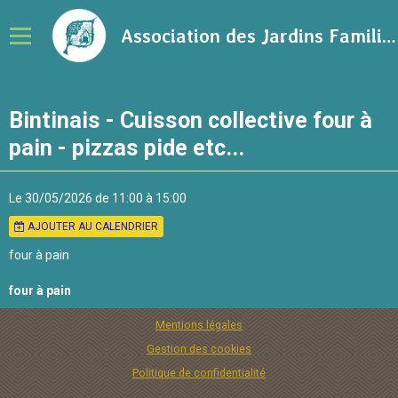
Association des Jardins Familiaux de la Ville de Rennes
Notre association
Bintinais - Cuisson collective four à
Adhérer à l'association
pain - pizzas pide etc...
Calendrier
Le 30/05/2026
de 11:00
à 15:00
Ressources sur le jardinage
AJOUTER AU CALENDRIER
Blog
four à pain
Contact
four à pain
Mentions légales
Gestion des cookies
Politique de confidentialité