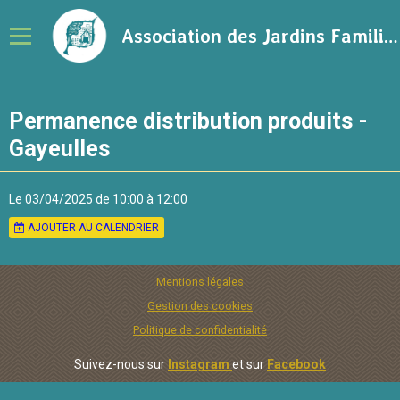
Association des Jardins Familiaux de la Ville de Rennes
Notre association
Permanence distribution produits -
Adhérer à l'association
Gayeulles
Calendrier
Le 03/04/2025
de 10:00
à 12:00
Ressources sur le jardinage
AJOUTER AU CALENDRIER
Blog
Contact
Mentions légales
Gestion des cookies
Politique de confidentialité
Suivez-nous sur
Instagram
et sur
Facebook