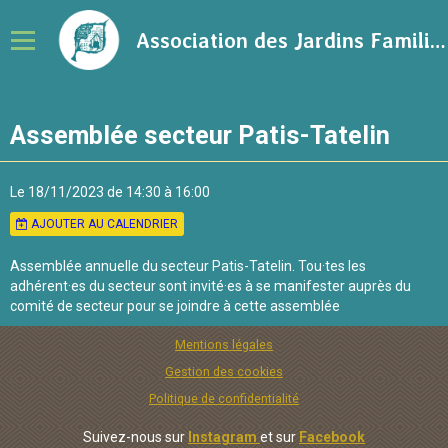
Association des Jardins Familiaux de la Ville de Rennes
Notre association
Assemblée secteur Patis-Tatelin
Adhérer à l'association
Calendrier
Le 18/11/2023
de 14:30
à 16:00
AJOUTER AU CALENDRIER
Ressources sur le jardinage
Assemblée annuelle du secteur Patis-Tatelin. Tou·tes les
Blog
adhérent·es du secteur sont invité·es à se manifester auprès du
comité de secteur pour se joindre à cette assemblée
Contact
Mentions légales
Gestion des cookies
Politique de confidentialité
Suivez-nous sur
Instagram
et sur
Facebook