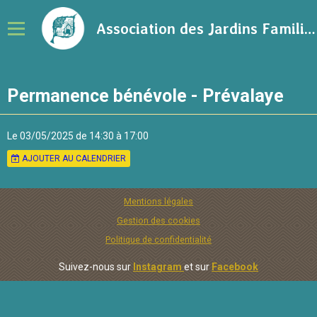
Association des Jardins Familiaux de la Ville de Rennes
Notre association
Permanence bénévole - Prévalaye
Adhérer à l'association
Calendrier
Le 03/05/2025
de 14:30
à 17:00
AJOUTER AU CALENDRIER
Ressources sur le jardinage
Blog
Mentions légales
Contact
Gestion des cookies
Politique de confidentialité
Suivez-nous sur
Instagram
et sur
Facebook