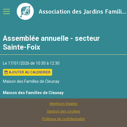
Association des Jardins Familiaux de la Ville de Rennes
Notre association
Assemblée annuelle - secteur
Adhérer à l'association
Sainte-Foix
Calendrier
Le 17/01/2026
de 10:30
à 12:30
Ressources sur le jardinage
AJOUTER AU CALENDRIER
Blog
Maison des Familles de Cleunay
Contact
Maison des Familles de Cleunay
Mentions légales
Gestion des cookies
Politique de confidentialité