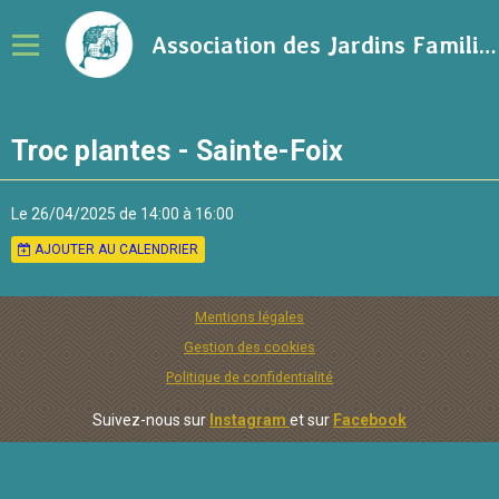
Association des Jardins Familiaux de la Ville de Rennes
Notre association
Troc plantes - Sainte-Foix
Adhérer à l'association
Calendrier
Le 26/04/2025
de 14:00
à 16:00
AJOUTER AU CALENDRIER
Ressources sur le jardinage
Blog
Mentions légales
Contact
Gestion des cookies
Politique de confidentialité
Suivez-nous sur
Instagram
et sur
Facebook