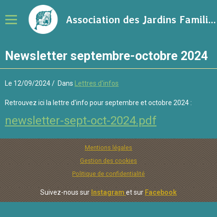
Association des Jardins Familiaux de la Ville de Rennes
Newsletter septembre-octobre 2024
Notre association
Adhérer à l'association
Le 12/09/2024
Dans
Lettres d'infos
Calendrier
Retrouvez ici la lettre d'info pour septembre et octobre 2024 :
Ressources sur le jardinage
newsletter-sept-oct-2024.pdf
Blog
Mentions légales
Contact
Gestion des cookies
Politique de confidentialité
Suivez-nous sur
Instagram
et sur
Facebook