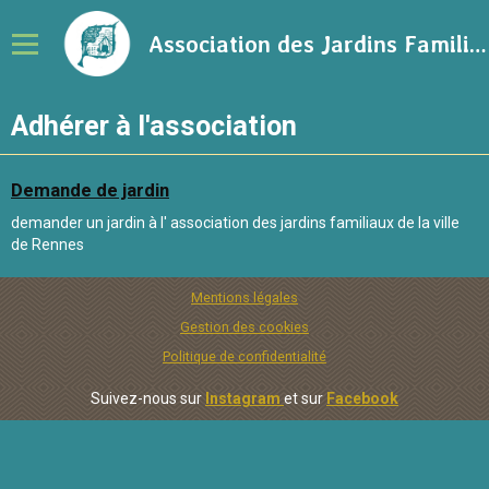
Association des Jardins Familiaux de la Ville de Rennes
Adhérer à l'association
Notre association
Adhérer à l'association
Demande de jardin
Calendrier
demander un jardin à l' association des jardins familiaux de la ville
de Rennes
Ressources sur le jardinage
Blog
Mentions légales
Gestion des cookies
Contact
Politique de confidentialité
Suivez-nous sur
Instagram
et sur
Facebook