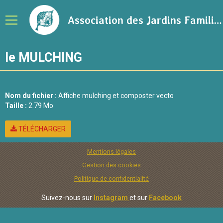
Association des Jardins Familiaux de la Ville de Rennes
le MULCHING
Notre association
Adhérer à l'association
Calendrier
Nom du fichier :
Affiche mulching et composter vecto
Taille :
2.79 Mo
Ressources sur le jardinage
TÉLÉCHARGER
Blog
Mentions légales
Contact
Gestion des cookies
Politique de confidentialité
Suivez-nous sur
Instagram
et sur
Facebook